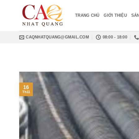
Bỏ
qua
TRANG CHỦ
GIỚI THIỆU
SẢ
nội
dung
CAQNHATQUANG@GMAIL.COM
08:00 - 18:00
16
Th11