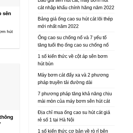
Báo giá sên hút cát, máy bơm hút
cát nhập khẩu chính hãng năm 2022
p sên
Bảng giá ống cao su hút cát lõi thép
mới nhất năm 2022
bơm hút
Ống cao su chống nổ và 7 yếu tố
tăng tuổi thọ ống cao su chống nổ
1 số kiến thức về cột áp sên bơm
hút bùn
Máy bơm cát đẩy xa và 2 phương
pháp truyền tải đường dài
7 phương pháp tăng khả năng chịu
mài mòn của máy bơm sên hút cát
Địa chỉ mua ống cao su hút cát giá
 thông
rẻ số 1 tại Hà Nội
y
1 số kiến thức cơ bản về rò rỉ bên