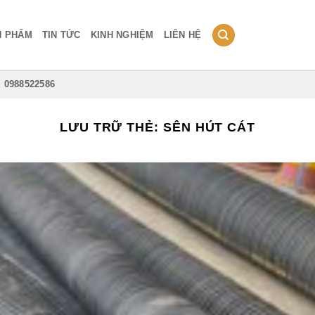
N PHẨM
TIN TỨC
KINH NGHIỆM
LIÊN HỆ
0988522586
LƯU TRỮ THẺ:
SÊN HÚT CÁT