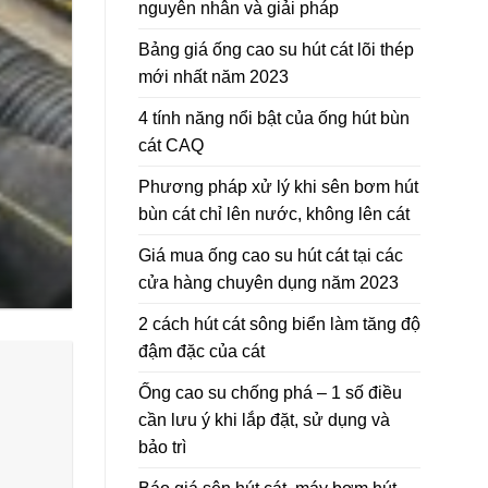
nguyên nhân và giải pháp
Bảng giá ống cao su hút cát lõi thép
mới nhất năm 2023
Giá mua ống cao su hú
4 tính năng nổi bật của ống hút bùn
cát CAQ
Phương pháp xử lý khi sên bơm hút
Giá mua ống cao su hút
bùn cát chỉ lên nước, không lên cát
Giá mua ống cao su hút cát tại các
cửa hàng chuyên dụng năm 2023
2 cách hút cát sông biển làm tăng độ
đậm đặc của cát
Ống cao su chống phá – 1 số điều
cần lưu ý khi lắp đặt, sử dụng và
bảo trì