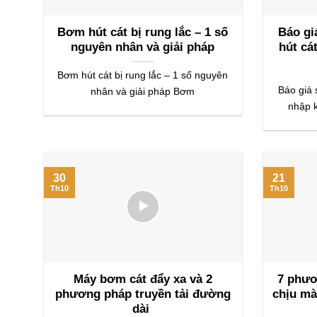
Bơm hút cát bị rung lắc – 1 số
Báo gi
nguyên nhân và giải pháp
hút cá
Bơm hút cát bị rung lắc – 1 số nguyên
Báo giá 
nhân và giải pháp Bơm
nhập 
30
21
Th10
Th10
Máy bơm cát đẩy xa và 2
7 phươ
phương pháp truyền tải đường
chịu m
dài