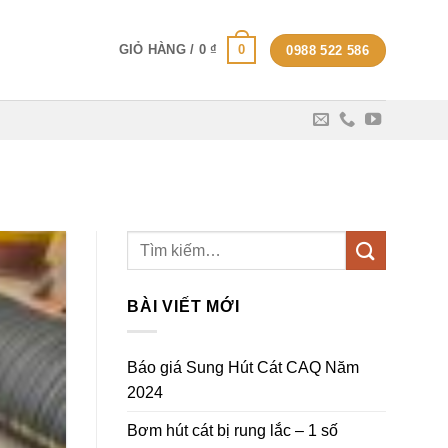
0
GIỎ HÀNG /
0
₫
0988 522 586
14
Th1
BÀI VIẾT MỚI
Báo giá Sung Hút Cát CAQ Năm
2024
Bơm hút cát bị rung lắc – 1 số