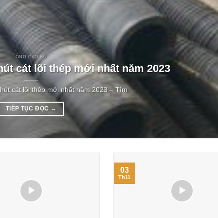
ỐNG CAO SU
hút cát lõi thép mới nhất năm 2023
hút cát lõi thép mới nhất năm 2023 – Tìm
TIẾP TỤC ĐỌC
→
03
Th11