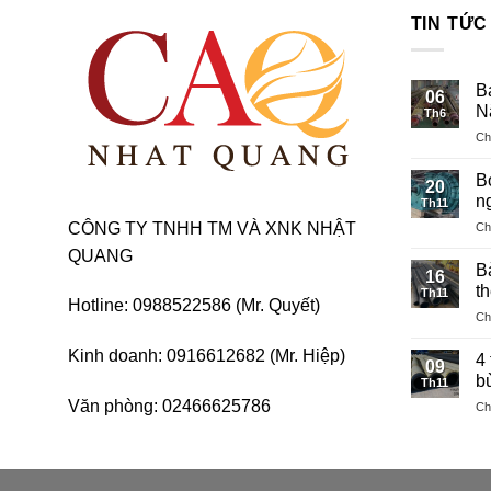
TIN TỨC
B
06
N
Th6
Ch
Bơ
20
n
Th11
CÔNG TY TNHH TM VÀ XNK NHẬT
Ch
QUANG
Bả
16
t
Th11
Hotline: 0988522586 (Mr. Quyết)
Ch
Kinh doanh: 0916612682 (Mr. Hiệp)
4 
09
b
Th11
Văn phòng: 02466625786
Ch