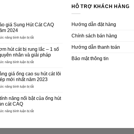
HỖ TRỢ KHÁCH HÀNG
Hướng dẫn đặt hàng
áo giá Sung Hút Cát CAQ
ăm 2024
Chính sách bán hàng
ở
ức năng bình luận bị tắt
Báo
Hướng dẫn thanh toán
giá
m hút cát bị rung lắc – 1 số
Sung
guyên nhân và giải pháp
Hút
Bảo mật thông tin
ở
ức năng bình luận bị tắt
Cát
Bơm
CAQ
hút
Năm
ng giá ống cao su hút cát lõi
cát
2024
hép mới nhất năm 2023
bị
ở
ức năng bình luận bị tắt
rung
Bảng
lắc
giá
–
tính năng nổi bật của ống hút
ống
1
ùn cát CAQ
cao
số
ở
ức năng bình luận bị tắt
su
nguyên
4
hút
nhân
tính
cát
và
năng
lõi
giải
nổi
thép
pháp