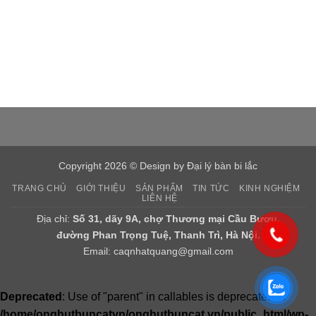
Copyright 2026 © Design by
Đại lý bàn bi lắc
TRANG CHỦ
GIỚI THIỆU
SẢN PHẨM
TIN TỨC
KINH NGHIỆM
LIÊN HỆ
Địa chỉ:
Số 31, dãy 9A, chợ Thương mại Cầu Bươu,
đường Phan Trọng Tuệ, Thanh Trì, Hà Nội.
Email:
caqnhatquang@gmail.com
Deprecated
: Use of "parent" in callables is deprecated in
/home/onghutbuncatvn/onghutbuncat.vn/public_html/wp-