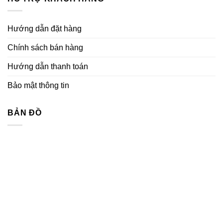
nổi
lõi
giải
bật
thép
pháp
của
mới
Hướng dẫn đặt hàng
ống
nhất
hút
năm
bùn
Chính sách bán hàng
2023
cát
CAQ
Hướng dẫn thanh toán
Bảo mật thông tin
BẢN ĐỒ