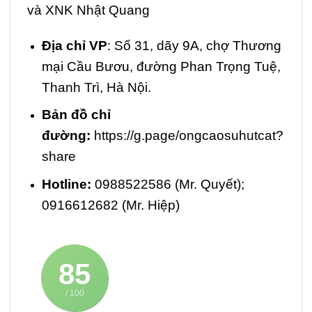
và XNK Nhật Quang
Địa chỉ VP
: Số 31, dãy 9A, chợ Thương
mại Cầu Bươu, đường Phan Trọng Tuệ,
Thanh Trì, Hà Nội.
Bản đồ chỉ
đường:
https://g.page/ongcaosuhutcat?
share
Hotline:
0988522586 (Mr. Quyết);
0916612682 (Mr. Hiệp)
85
/ 100