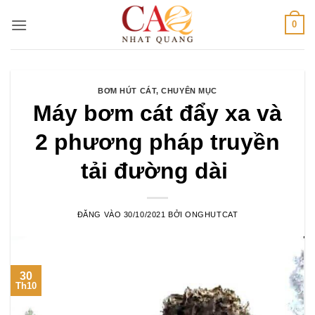
Bỏ
0
qua
nội
dung
BƠM HÚT CÁT
,
CHUYÊN MỤC
Máy bơm cát đẩy xa và
2 phương pháp truyền
tải đường dài
ĐĂNG VÀO
30/10/2021
BỞI
ONGHUTCAT
30
Th10