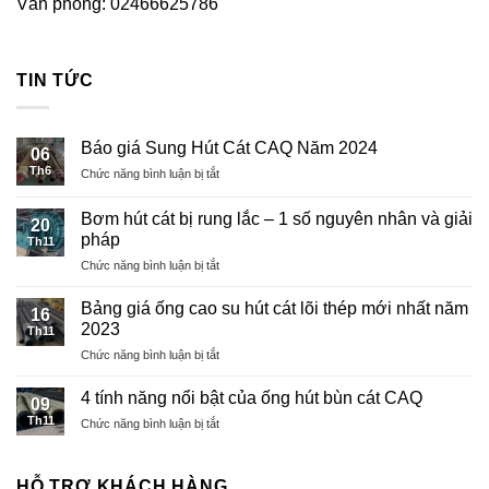
Văn phòng: 02466625786
TIN TỨC
Báo giá Sung Hút Cát CAQ Năm 2024
06
Th6
ở
Chức năng bình luận bị tắt
Báo
giá
Bơm hút cát bị rung lắc – 1 số nguyên nhân và giải
20
Sung
pháp
Th11
Hút
ở
Chức năng bình luận bị tắt
Cát
Bơm
CAQ
hút
Năm
Bảng giá ống cao su hút cát lõi thép mới nhất năm
16
cát
2024
2023
Th11
bị
ở
Chức năng bình luận bị tắt
rung
Bảng
lắc
giá
–
4 tính năng nổi bật của ống hút bùn cát CAQ
09
ống
1
Th11
ở
Chức năng bình luận bị tắt
cao
số
4
su
nguyên
tính
hút
nhân
năng
HỖ TRỢ KHÁCH HÀNG
cát
và