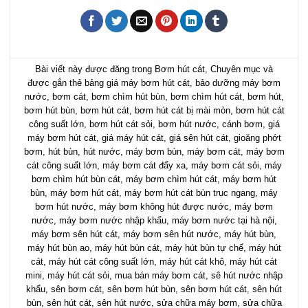
Bài viết này được đăng trong
Bơm hút cát
,
Chuyên mục
và
được gắn thẻ
bảng giá máy bơm hút cát
,
bảo dưỡng máy bơm
nước
,
bơm cát
,
bơm chìm hút bùn
,
bơm chìm hút cát
,
bơm hút
,
bơm hút bùn
,
bơm hút cát
,
bơm hút cát bị mài mòn
,
bơm hút cát
công suất lớn
,
bơm hút cát sỏi
,
bơm hút nước
,
cánh bơm
,
giá
máy bơm hút cát
,
giá máy hút cát
,
giá sên hút cát
,
gioăng phớt
bơm
,
hút bùn
,
hút nước
,
máy bơm bùn
,
máy bơm cát
,
máy bơm
cát công suất lớn
,
máy bơm cát đẩy xa
,
máy bơm cát sỏi
,
máy
bơm chìm hút bùn cát
,
máy bơm chìm hút cát
,
máy bơm hút
bùn
,
máy bơm hút cát
,
máy bơm hút cát bùn trục ngang
,
máy
bơm hút nước
,
máy bơm không hút được nước
,
máy bơm
nước
,
máy bơm nước nhập khẩu
,
máy bơm nước tại hà nội
,
máy bơm sên hút cát
,
máy bơm sên hút nước
,
máy hút bùn
,
máy hút bùn ao
,
máy hút bùn cát
,
máy hút bùn tự chế
,
máy hút
cát
,
máy hút cát công suất lớn
,
máy hút cát khô
,
máy hút cát
mini
,
máy hút cát sỏi
,
mua bán máy bơm cát
,
sê hút nước nhập
khẩu
,
sên bơm cát
,
sên bơm hút bùn
,
sên bơm hút cát
,
sên hút
bùn
,
sên hút cát
,
sên hút nước
,
sửa chữa máy bơm
,
sửa chữa