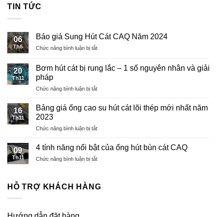
TIN TỨC
Báo giá Sung Hút Cát CAQ Năm 2024
06
Th6
ở
Chức năng bình luận bị tắt
Báo
giá
Bơm hút cát bị rung lắc – 1 số nguyên nhân và giải
20
Sung
pháp
Th11
Hút
ở
Chức năng bình luận bị tắt
Cát
Bơm
CAQ
hút
Năm
Bảng giá ống cao su hút cát lõi thép mới nhất năm
16
cát
2024
2023
Th11
bị
ở
Chức năng bình luận bị tắt
rung
Bảng
lắc
giá
–
4 tính năng nổi bật của ống hút bùn cát CAQ
09
ống
1
Th11
ở
Chức năng bình luận bị tắt
cao
số
4
su
nguyên
tính
hút
nhân
năng
HỖ TRỢ KHÁCH HÀNG
cát
và
nổi
lõi
giải
bật
thép
pháp
của
mới
Hướng dẫn đặt hàng
ống