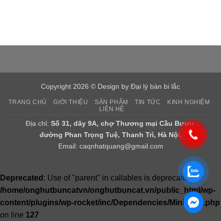
Copyright 2026 © Design by
Đại lý bàn bi lắc
TRANG CHỦ
GIỚI THIỆU
SẢN PHẨM
TIN TỨC
KINH NGHIỆM
LIÊN HỆ
Địa chỉ:
Số 31, dãy 9A, chợ Thương mại Cầu Bươu,
đường Phan Trọng Tuệ, Thanh Trì, Hà Nội.
Email:
caqnhatquang@gmail.com
Deprecated
: Use of "parent" in callables is deprecated in
/home/onghutbuncatvn/onghutbuncat.vn/public_html/wp-
content/plugins/wp-rocket/inc/Dependencies/Minify/JS.php
on line
127