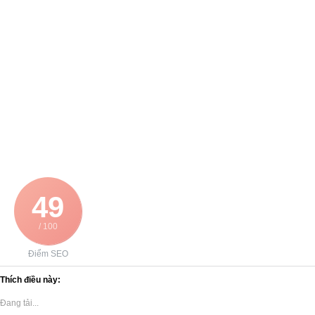
wishlist
wishlist
BƠM HÚT CÁT
BƠM HÚT CÁT
Máy bơm hút nước
Máy bơm hút cát
chuyên dụng uy tín
chuyên dụng chất
số 1
lượng số 1
100,000
₫
100,000
₫
49
/ 100
Điểm SEO
Thích điều này:
Đang tải...