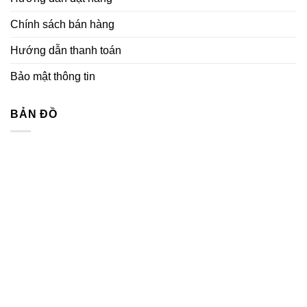
nhất
hút
năm
bùn
Chính sách bán hàng
2023
cát
CAQ
Hướng dẫn thanh toán
Bảo mật thông tin
BẢN ĐỒ