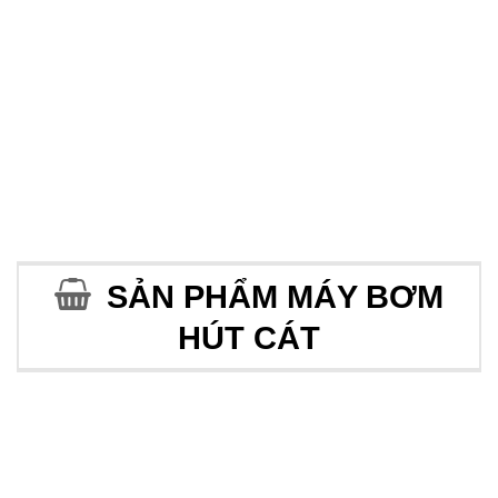
ỐNG CAO SU
ỐNG CAO SU
Ống cao su chịu áp
Ống cao su hút cát
lực CAQ chất lượng
lõi thép CAQ uy tín
số 1
số 1
100,000
₫
100,000
₫
SẢN PHẨM MÁY BƠM
HÚT CÁT
Add to
Add to