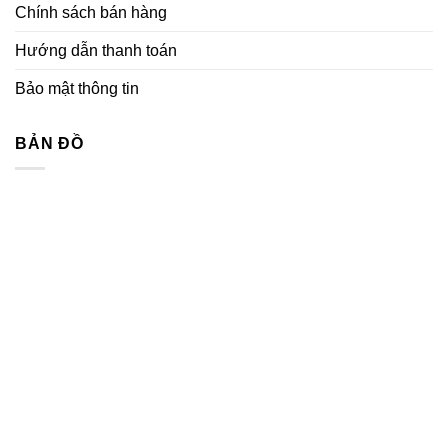
bùn
Chính sách bán hàng
2023
cát
CAQ
Hướng dẫn thanh toán
Bảo mật thông tin
BẢN ĐỒ