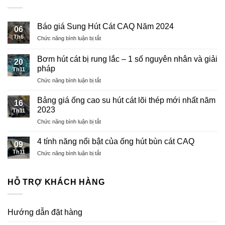
Báo giá Sung Hút Cát CAQ Năm 2024
06
Th6
ở
Chức năng bình luận bị tắt
Báo
giá
Bơm hút cát bị rung lắc – 1 số nguyên nhân và giải
20
Sung
pháp
Th11
Hút
ở
Chức năng bình luận bị tắt
Cát
Bơm
CAQ
hút
Năm
Bảng giá ống cao su hút cát lõi thép mới nhất năm
16
cát
2024
2023
Th11
bị
ở
Chức năng bình luận bị tắt
rung
Bảng
lắc
giá
–
4 tính năng nổi bật của ống hút bùn cát CAQ
09
ống
1
Th11
ở
Chức năng bình luận bị tắt
cao
số
4
su
nguyên
tính
hút
nhân
năng
HỖ TRỢ KHÁCH HÀNG
cát
và
nổi
lõi
giải
bật
thép
pháp
của
mới
Hướng dẫn đặt hàng
ống
nhất
hút
năm