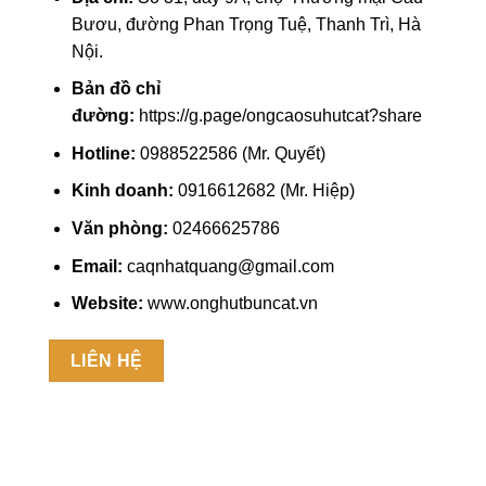
Bươu, đường Phan Trọng Tuệ, Thanh Trì, Hà
Nội.
Bản đồ chỉ
đường:
https://g.page/ongcaosuhutcat?share
Hotline:
0988522586 (Mr. Quyết)
Kinh doanh:
0916612682 (Mr. Hiệp)
Văn phòng:
02466625786
Email:
caqnhatquang@gmail.com
Website:
www.onghutbuncat.vn
LIÊN HỆ