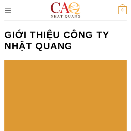
Bỏ
0
qua
nội
dung
GIỚI THIỆU CÔNG TY
NHẬT QUANG