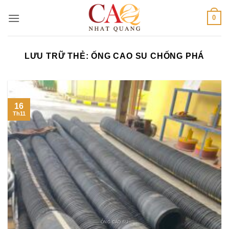
Bỏ
0
qua
nội
dung
LƯU TRỮ THẺ:
ỐNG CAO SU CHỐNG PHÁ
16
Th11
ỐNG CAO SU