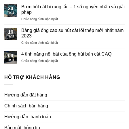
giá
Bơm hút cát bị rung lắc – 1 số nguyên nhân và giải
20
Sung
pháp
Th11
Hút
ở
Chức năng bình luận bị tắt
Cát
Bơm
CAQ
hút
Năm
Bảng giá ống cao su hút cát lõi thép mới nhất năm
16
cát
2024
2023
Th11
bị
ở
Chức năng bình luận bị tắt
rung
Bảng
lắc
giá
–
4 tính năng nổi bật của ống hút bùn cát CAQ
09
ống
1
Th11
ở
Chức năng bình luận bị tắt
cao
số
4
su
nguyên
tính
hút
nhân
năng
HỖ TRỢ KHÁCH HÀNG
cát
và
nổi
lõi
giải
bật
thép
pháp
của
mới
Hướng dẫn đặt hàng
ống
nhất
hút
năm
bùn
Chính sách bán hàng
2023
cát
CAQ
Hướng dẫn thanh toán
Bảo mật thông tin